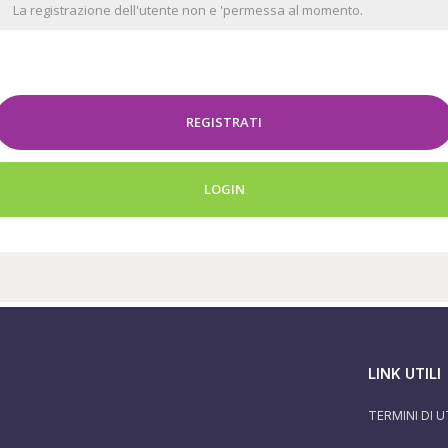
La registrazione dell'utente non e 'permessa al momento.
REGISTRATI
LOGIN
LINK UTILI
TERMINI DI U