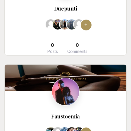
Duepunti
0
0
Posts
Comments
Faustoemia