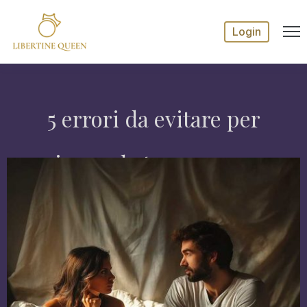
Login
5 errori da evitare per
convincere la tua compagna a
esplorare il mondo dello
scambismo